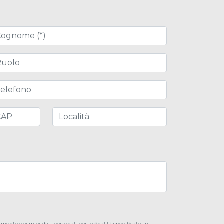
nome (*)
lo
efono
P
Località