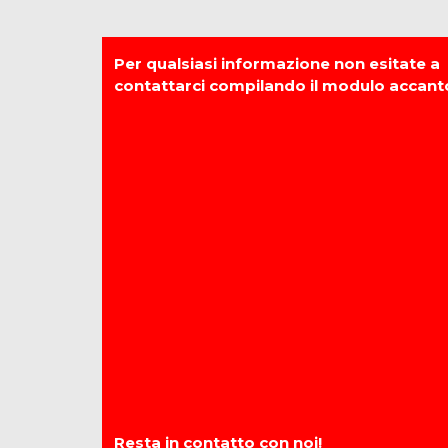
Per qualsiasi informazione non esitate a
contattarci compilando il modulo accant
Resta in contatto con noi!