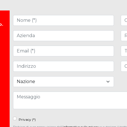
Nome (*)
Cog
o.
Azienda
Ruo
Email (*)
Tel
Indirizzo
CA
Nazione
Messaggio
Privacy (*)