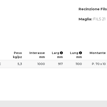
Recinzione Fil
Maglia:
FILS 21
Peso
Interasse
Larg
Lung
Montante
kg/pz
mm
mm
mm
E
5,3
1000
917
1100
P. 70 x 10