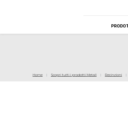
PRODOT
Salta al contenuto principale
Home
Scopri tutti i prodotti Metall
Recinzioni